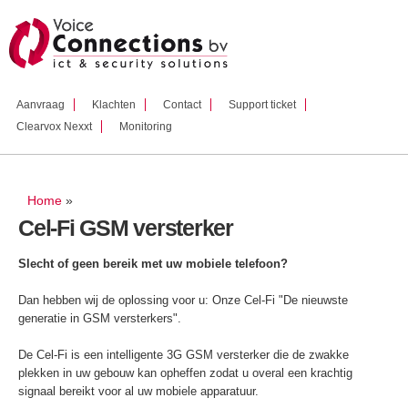
Overslaan
en naar
de inhoud
gaan
Aanvraag
Klachten
Contact
Support ticket
Clearvox Nexxt
Monitoring
U bent hier
Home
»
Cel-Fi GSM versterker
Slecht of geen bereik met uw mobiele telefoon?
Dan hebben wij de oplossing voor u: Onze Cel-Fi "De nieuwste
generatie in GSM versterkers".
De Cel-Fi is een intelligente 3G GSM versterker die de zwakke
plekken in uw gebouw kan opheffen zodat u overal een krachtig
signaal bereikt voor al uw mobiele apparatuur.