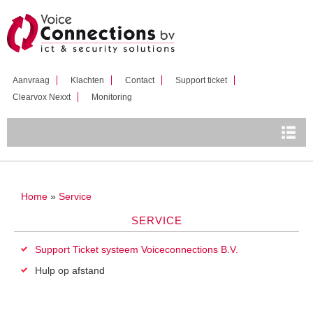
Overslaan
en naar
de inhoud
gaan
Aanvraag
Klachten
Contact
Support ticket
Clearvox Nexxt
Monitoring
U bent hier
Home
»
Service
SERVICE
Support Ticket systeem Voiceconnections B.V.
Hulp op afstand